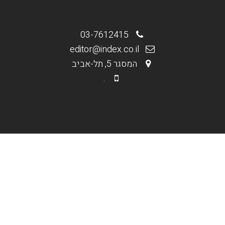
03-7612415
editor@index.co.il
המסגר 5, תל-אביב
.
.
מי אנחנו
בניית אתרים וחנויות
קידום אורגני Seo
קידום ממומן PPC
תקנון האתר