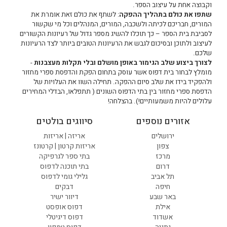
וקבוצה אחת על עיצוב הספר.
שתפו את כולם בתהליך ההפקה
: לשתף את כולם זאת אומרת את
המורים, חבריכם לכיתה ולשכבה, המורים, המנהלים וכל מי שקשור
לסביבת בית הספר – כך תוכלו להשיג מספר גדול של רעיונות הקשורים
לעיצוב ולתוכן ובסיכום לגבש את הרעיונות הטובים ביותר לצד הרעיונות
שלכם.
לצורך ביצוע שלב הגימור באופן מושלם ובלי תקלות מעצבנות
-
מומלץ לבחור בית דפוס אשר עוסק בתחום הפקת והדפסת ספרי מחזור
ולהפקיד בידו את שלב סיום ההפקה. תחילה השוו את העלויות של
הדפסת ספרי מחזור בין בתי הדפוס השונים ( תתפלאו, הבדלי המחירים
עלולים להיות משמעותיים!). בהצלחה!
אזורים נוספים
סיווגים בולטים
ירושלים
אריזה | אריזות
צפון
אריזות קרטון | קרטונז
מרכז
בתי ספר לגרפיקה
דרום
בתי תוכנה לדפוס
תל אביב
גלילי גומי לדפוס
חיפה
דבקים
באר שבע
דיוור ישיר
אילת
דפוס אופסט
אשדוד
דפוס דיגיטלי