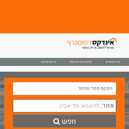
בניית אתרים
קידום אתרים בגוגל
קידום ממומן
אזור:
לדוגמא: תל-אביב
חפש