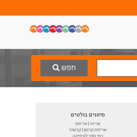
חפש
סיווגים בולטים
אריזה | אריזות
אריזות קרטון | קרטונז
בתי ספר לגרפיקה