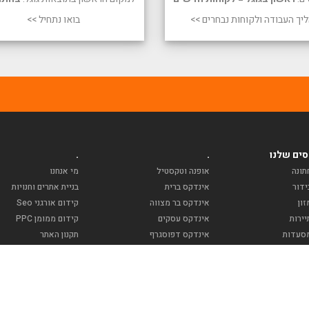
יך העבודה ולקוחות נבחרים >>
בואו נתחיל >>
ים שלנו
.
.
תונה
אופנה וטקסטיל
מי אנחנו
ידור
אינדקס ברית
בניית אתרים וחנויות
ון
אינדקס בר מצווה
קידום אורגני Seo
ירות
אינדקס עסקים
קידום ממומן PPC
סעדות
אינדקס דפוסגרף
תקנון האתר