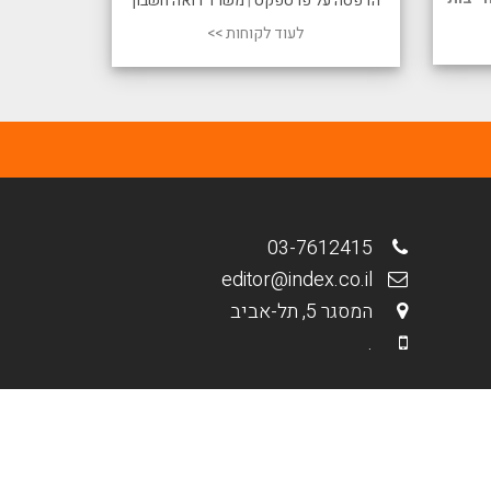
הדפסה על פרספקס
|
משרד רואה חשבון
לעוד לקוחות >>
03-7612415
editor@index.co.il
המסגר 5, תל-אביב
.
מבית פולפאוור - בנייה וקידום אתרים