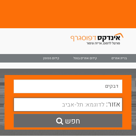
בניית אתרים
קידום אתרים בגוגל
קידום ממומן
אזור:
לדוגמא: תל-אביב
חפש