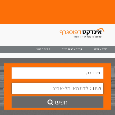
בניית אתרים
קידום אתרים בגוגל
קידום ממומן
אזור:
לדוגמא: תל-אביב
חפש