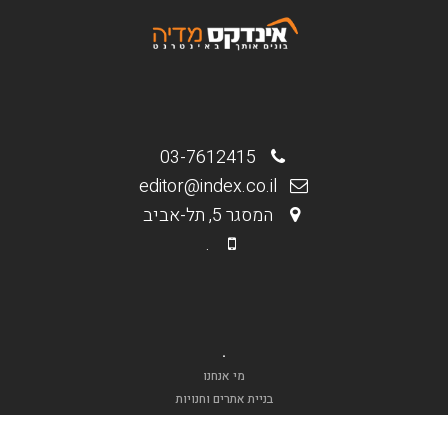
03-7612415
editor@index.co.il
המסגר 5, תל-אביב
.
.
מי אנחנו
בניית אתרים וחנויות
קידום אורגני Seo
קידום ממומן PPC