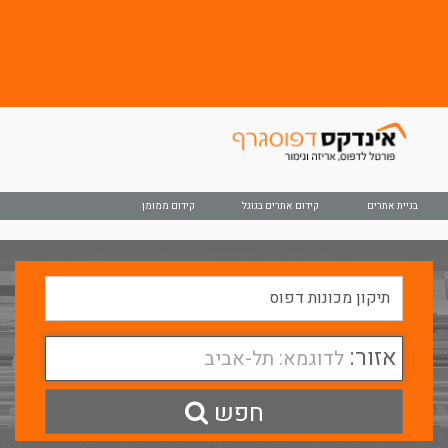
בניית אתרים
קידום אתרים בגוגל
קידום ממומן
אזור:
לדוגמא: תל-אביב
חפש