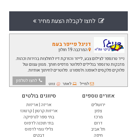
לחצו לקבלת הצעת מחיר
דניגל פייפר בעמ
המרכבה 19 חולון
נייר טרנספר לצילום צבע, לייזר והזרקת דיו לחולצות בהירות וכהות.
מדבקות טרנספר בגלילים לפלוטר מדפיס חותך. מגוון עצום של
פלוקים פלקסים לאופנה ולספורט. פלוטרים לחיתוך אותיות.
לחצו לטלפון
למייל
לאתר
נווט
אזורים נוספים
סיווגים בולטים
ירושלים
אריזה | אריזות
צפון
אריזות קרטון | קרטונז
מרכז
בתי ספר לגרפיקה
דרום
בתי תוכנה לדפוס
תל אביב
גלילי גומי לדפוס
חיפה
דבקים