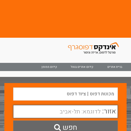
בניית אתרים
קידום אתרים בגוגל
קידום ממומן
אזור:
לדוגמא: תל-אביב
חפש