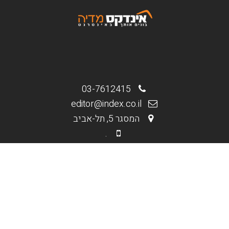
03-7612415
editor@index.co.il
המסגר 5, תל-אביב
.
.
מי אנחנו
בניית אתרים וחנויות