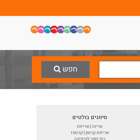
חפש
סיווגים בולטים
אריזה | אריזות
אריזות קרטון | קרטונז
בתי ספר לגרפיקה