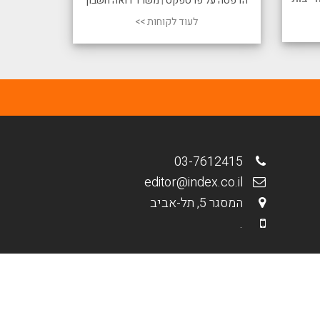
הדפסה על פרספקס
|
משרד רואה חשבון
לעוד לקוחות >>
03-7612415
editor@index.co.il
המסגר 5, תל-אביב
.
מבית פולפאוור - בנייה וקידום אתרים