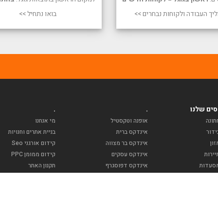
יך העבודה ולקוחות נבחרים >>
בואו נתחיל >>
ים שלנו
.
.
תונה
אופנה וטקסטיל
מי אנחנו
ידור
אינדקס ברית
בניית אתרים וחנויות
ון
אינדקס בר מצווה
קידום אורגני Seo
ירות
אינדקס עסקים
קידום ממומן PPC
סעדות
אינדקס דפוסגרף
תקנון האתר