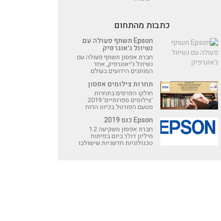
כתבות מהתחום
Epson תשתף פעולה עם
נשיונל ג׳אוגרפיק
חברת אפסון תשתף פעולה עם
נשיונל ג׳יאוגרפיק, אחד
המותגים הידועים בעולם
כשמדובר על שמירה על כדור
תחרות צילומים אפסון
הארץ, כדי לקדם ולהגן על
האזורים הקפואים הנמצאים
חולקו הפרסים בתחרות
מתחת לשני הקטבים של כדור
׳צילומים ספרותיים׳ 2019
הארץ. הפעילות תתבצע
מטעם הפורטל בכיוון הרוח
במסגרת קמפיין גלובלי חדש
וחברת אפסון ישראל
(שיכלול גם את ישראל) תחת
Epson כנס 2019
הכותרת: ״חייבים להוריד את
חברת אפסון משקיעה 1.2
החום
מיליון דולר ביום בפיתוח
טכנולוגיות חדשניות שישולבו
במוצרי החברה.