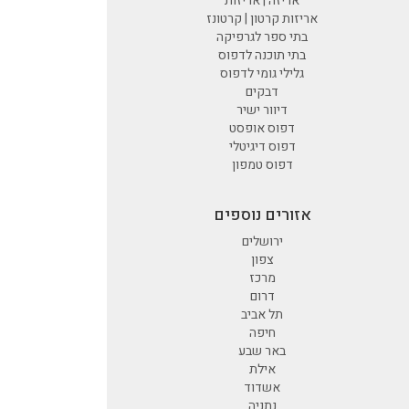
אריזה | אריזות
אריזות קרטון | קרטונז
בתי ספר לגרפיקה
בתי תוכנה לדפוס
גלילי גומי לדפוס
דבקים
דיוור ישיר
דפוס אופסט
דפוס דיגיטלי
דפוס טמפון
אזורים נוספים
ירושלים
צפון
מרכז
דרום
תל אביב
חיפה
באר שבע
אילת
אשדוד
נתניה