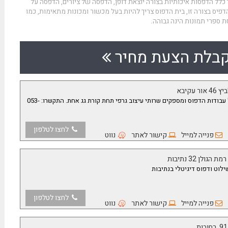
כלל הדפסות איכותיות בצורה יוצאת דופן, הדפסה של ציורים, הדפסה על
דפיס בצורה זו, בית הדפוס צריך להיות בעל מכשור ומכונות מתאימות, כמו
 ספרי תמונות הינה גבוהה.
בלת הצעת מחיר
 עקיבא
דפוס מאור באור עקיבא מבצעים כל עבודות הדפוס ומספקים שרותי עיצוב גרפי תחת קורת גג אחת. התקשרו: 053-
לחצו לטלפון
פנייה למייל
קישור לאתר
נווט
רמת הגולן 32 נתיבות
ילוט ודפוס דיגיטלי בנתיבות
לחצו לטלפון
פנייה למייל
קישור לאתר
נווט