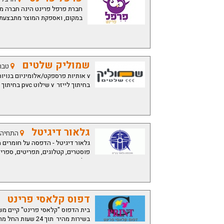
חברת פרפל פרינט הינה חברה מו
במקום, ואספקת המוצר מתבצעת ב
שמוליק שלטים
טבר
בחיתוך לייזר v שילוט pvc בחיתוך צורני
גלאור דיגיטל
התחיה 14 תל אבי
גלאור דיגיטל - הדפסה על חומרים מ
פוסטרים, קטלוגים, תפריטים, ספרים
וכו'
דפוס קלאסי פרינט
בשירות מהיר תוך 24 שעות החל מרגע אישור העבודה.