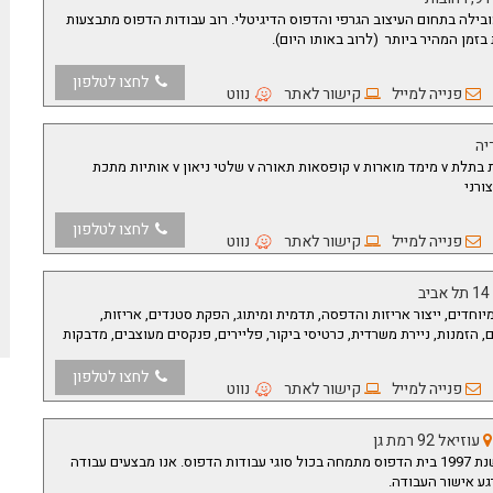
בילה בתחום העיצוב הגרפי והדפוס הדיגיטלי. רוב עבודות הדפוס מתבצעות
זמן המהיר ביותר (לרוב באותו היום).
לחצו לטלפון
פנייה למייל
קישור לאתר
נווט
יה
v אותיות פרספקט/אלומיניום בנויות בתלת v מימד מוארות v קופסאות תאורה v שלטי ניאון v אותיות מתכת
לחצו לטלפון
פנייה למייל
קישור לאתר
נווט
ב
יוחדים, ייצור אריזות והדפסה, תדמית ומיתוג, הפקת סטנדים, אריזות,
, הזמנות, ניירת משרדית, כרטיסי ביקור, פליירים, פנקסים מעוצבים, מדבקות
לחצו לטלפון
פנייה למייל
קישור לאתר
נווט
עוזיאל 92 רמת גן
בית הדפוס "קלאסי פרינט" קיים משנת 1997 בית הדפוס מתמחה בכול סוגי עבודות הדפוס. אנו מבצעים עבודה