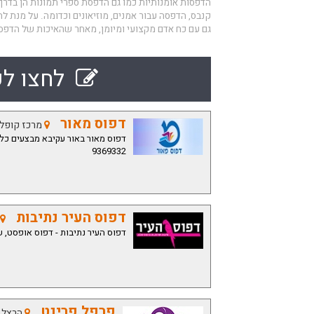
הדפסות אומנותיות כמו גם הדפסת ספרי תמונות הן בדרך 
קנבס, הדפסה עבור אמנים, מוזיאונים וכדומה. על מנת לה
גם עם כח אדם מקצועי ומיומן, מאחר שהאיכות של הדפסת
לחצו לק
דפוס מאור
מרכז קופלביץ 46 אור
9369332
דפוס העיר נתיבות
דפוס העיר נתיבות - דפוס אופסט, ש
פרפל פרינט
הרצל 91, רחובות