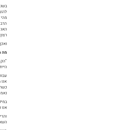
להוצ
מהי 
הרבה
רצון
ואכן
מה ה
"הקו
היית
עבור
אנו 
כשהי
נאמנ
במיל
אנו 
והרי
השאל