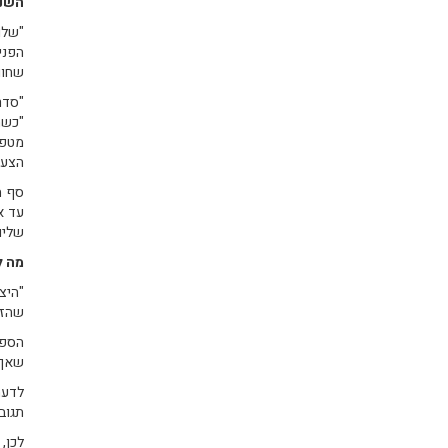
השנה
"שלו
הפני
שחוו
"כשה
הצעי
עד א
שליו
מה ל
"היצ
שהזכ
הספק
שאף 
לדעת
תגוב
לכן,