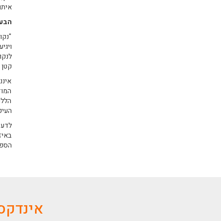
איתם
הבעי
"נקו
ויגי
לנקו
קטן 
איננ
המוז
הללו
העיק
לדעת
באיז
הספר
אינדקס 