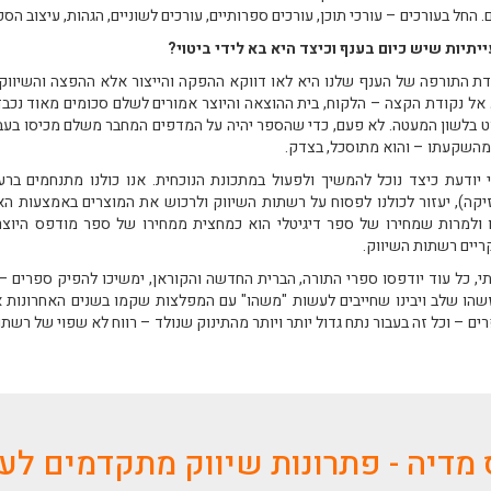
. החל בעורכים – עורכי תוכן, עורכים ספרותיים, עורכים לשוניים, הגהות, עיצוב ה
יתיות שיש כיום בענף וכיצד היא בא לידי ביטוי?
דת התורפה של הענף שלנו היא לאו דווקא ההפקה והייצור אלא ההפצה והשיווק
ע אל נקודת הקצה – הלקוח, בית ההוצאה והיוצר אמורים לשלם סכומים מאוד נכבד
ט בלשון המעטה. לא פעם, כדי שהספר יהיה על המדפים המחבר משלם מכיסו בעבו
מהשקעתו – והוא מתוסכל, בצדק.
י יודעת כיצד נוכל להמשיך ולפעול במתכונת הנוכחית. אנו כולנו מתנחמים בר
יקה), יעזור לכולנו לפסוח על רשתות השיווק ולרכוש את המוצרים באמצעות הא
 ולמרות שמחירו של ספר דיגיטלי הוא כמחצית ממחירו של ספר מודפס היוצר נ
ריים רשתות השיווק.
י, כל עוד יודפסו ספרי התורה, הברית החדשה והקוראן, ימשיכו להפיק ספרים – 
שהו שלב ויבינו שחייבים לעשות "משהו" עם המפלצות שקמו בשנים האחרונות א
ים – וכל זה בעבור נתח גדול יותר ויותר מהתינוק שנולד – רווח לא שפוי של רשת
מדיה - פתרונות שיווק מתקדמים ל