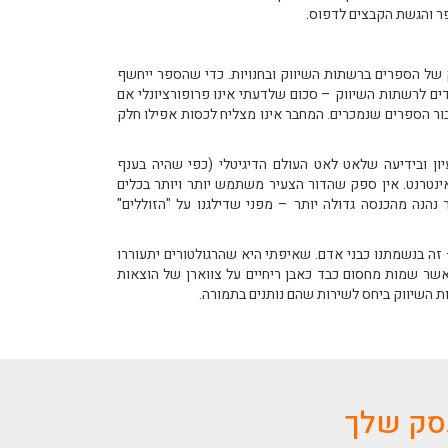
ספר והגשת הקבצים לדפוס.
 של הספרים ברשתות השיווק ובחנויות. כדי שהספר ייחשף
ים לרשתות השיווק – סכום שלדעתי אינו פרופורציונלי אם
ר הספרים שנמכרים. המחבר אינו מצליח לכסות אפילו חלק
עיון ובידיעה שלאט לאט העולם הדיגיטלי (כפי שהיה בענף
ינטרנט. אין ספק שהדור הצעיר משתמש יותר ויותר בכלים
הנה מהכנסה גדולה יותר – מפני שדילגנו על "הזוללים"
זה בנשמתנו כבני אדם. שאיפתי היא שהרגולטורים יתעוררו
שר שמות מחסום כבד כאבן ריחיים על צווארן של הוצאות
ות השיווק ביחס לשירות שהם נותנים בתמורה.
עסק שלך