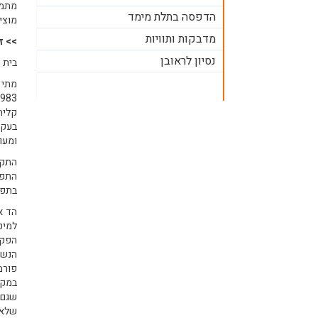
מתמח
הדפסה בתלת מימד
מוצי
מדבקות ותוויות
>> ז
נסיון לראובן
בית 
מתי 
קליה
בעקב
ומעו
התקב
התפק
בתפק
הד א
למיט
הפקת
הנשי
פורמ
במקו
שגם 
שלא ה