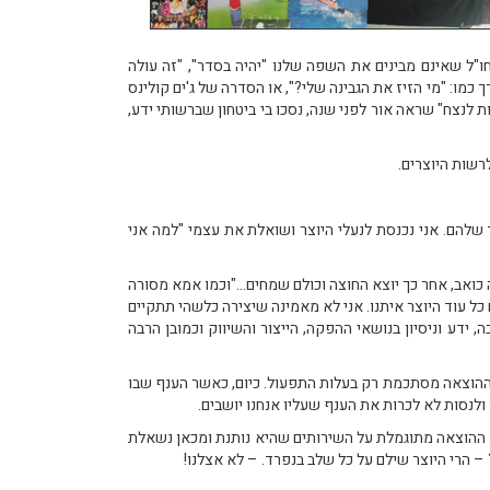
ו"ל שאינם מבינים את השפה שלנו "יהיה בסדר", "זה עולה
כמו: "מי הזיז את הגבינה שלי?", או הסדרה של ג'ים קולינס
ם מככבת אצל רוב המנכ"לים: "לנצח נבנו", "גלגל התנופה", "פי 10 מצוינות לנצח" שראה אור לפני שנה, נסכו בי ביטחון שברשותי ידע,
לרשות היוצרים.
שלהם. אני נכנסת לנעלי היוצר ושואלת את עצמי "למה אני
 כואב, אחר כך יוצא החוצה וכולם שמחים..."וכמו אמא מסורה
 כל עוד היוצר איתנו. אני לא מאמינה שיצירה כלשהי תתקיים
 ידע וניסיון בנושאי ההפקה, הייצור והשיווק וכמובן הרבה
ין ההוצאה מסתכמת רק בעלות התפעול. כיום, כאשר הענף שבו
לנסות לא לכרות את הענף שעליו אנחנו יושבים.
ל. ההוצאה מתוגמלת על השירותים שהיא נותנת ומכאן נשאלת
 הרי היוצר שילם על כל שלב בנפרד. – לא אצלנו!