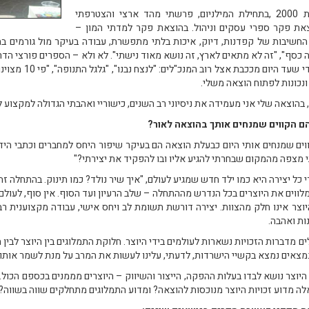
בשנת 2000 ,בתחילת המילניום, פרשתי מהד ארצי והצטרפתי
את פקר ספרי עסקים וניהול. בהוצאת פקר למדתי המון –
החשיבות של קפדנות, דיוק, איכות בלתי מתפשרת, עבודה בעיקר מול גורמים בח
 כסף", "זה לא מתאים לארץ, זה נושא מאוד נישתי". לא ולא – הספרים פורצי הדרך 
האגדי שעד היו
 ונכונות לפתוח הוצאה משלי.
, בהוצאה שלי אני מעמידה את ניסיוני רב השנים, כישוריי ואהבתי הגדולה למקצוע 
ם הקווים שמנחים אותך בהוצאה לאור?
וים שמנחים אותי היום כבעלת הוצאה הם בעיקר שיפור היחס למחברים וכתבי היד 
י מצפה מהמקום שבחרתי להגיע אליו ובו להפקיד את יצירתי?"
י כל יצירה היא כמו ילד חדש שמגיע לעולם, "איך שיר נולד? כמו תינוק. בהתחלה זה
מלווים את היוצרים בכל הנדרש מההתחלה – שלב הרעיון ועד הסוף. אין סוף, לעולם
וצר אינו חלק מהצוות. יצירה דורשת תשומת לב ויחס אישי, עבודה מקצוענית רבה,
ות ואהבה.
ים מדברות הזכויות נשארות לעולמים בידי היוצר. חלוקת התמלוגים בין היוצר לב
נמצאים נמצא בקשיי הישרדות, לדעתי, עלינו לעשות את המרב על מנת לשמר אותו ו
 היוצר נושא לבדו בעלות ההפקה, הייצור והשיווק – היוצרים מממנים בכספם הכו
ה מדוע זכויות היוצר מנוכסות להוצאה? ומדוע התמלוגים מתחלקים שווה בשווה? –