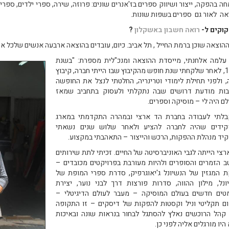
ה בהפקה, ייצור ושיווק ספרים בז'אנרים שונים: פרוזה, שירה, ספרי ילדים, ספרי ע
אה לאור גם ספרים בשפות שונות.
קוקים ל-
רואה חשבון באשקלון
?
ההוצאה שוכן ברמת החייל , תל אביב. כיום, עובדים בהוצאה ארבעה אנשים שלכל 
עלמה אלחנתי, מייסדת ההוצאה ומנכ"לית מספרת: "בשנת
1983, לאחר שלקחתי שנת חופש מהקיבוץ שבו הייתי חברה, קיבוץ
, ולפני תחילת לימודי וטרינריה, החלטתי לנצל את החופשה
ות מודעת דרושים שבה נתקלתי ולעסוק בתחביב שמאז
לם היה לי – מוסיקה וספרים.
לתי לעבודה בחברת הד ארצי ובמהרה התקדמתי במארג
ידים שהיה לחברה להציע ולאחר שלוש שנים נשאתי
יד מנהלת ההפקות, הרכש והייצור – התאהבתי במקצוע.
רצי הייתה לגבי האוניברסיטה של החיים. זכיתי לתת שירותים
ב הזמרים והסופרים ולהיות מעורבת בפרויקטים מכובדים –
 המגזין של הנשיונל ג'יאוגרפיק, סדרת ספרי המופת של
ונל, מילון ההווה, סדרות פורצות דרך לבני נוער, יצירת
טים חדשים בעולם המוסיקה – מעבר לעולם הדיגיטלי –
ם תקליטי וניל וקסטות להפקות של דיסקים – זו התקופה
קהל הרוכשים נאלץ להסתגל לבחור בנראות שונה ובאיכות
יו מורגלים אליה לפני כן.