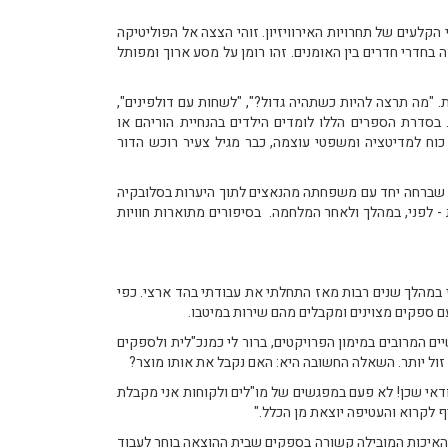
לעים של תחרויות האירוויזיון. זוהי הצצה אל הפוליטיקה
חדרי חדרים בין האומנים. זהו רומן על מסע ארוך ומפותל
ורה בירן, מסטרית ומאמנת. "מה תרצה להיות כשתהיה גדול?", "לשחות עם דולפינים",
בסדרת הספרים הללו לומדים הילדים בהנחיית הוריהם או
ת הקלפים שעליהם חיות כוח למדיטציה ומשפטי עוצמה, כבר מגיל צעיר רוכש הדור
חוויותיה של ניצולת שואה שברחה יחד עם משפחתה מהנאצים לתוך היערות בסלובקיה
- לפני, במהלך ולאחר המלחמה. בסיפורים מתוארות חוויות
 במהלך שנים רבות מאז התחלתי את עבודתי בהד ארצי. כפי
 עם ספקים מצוינים ומקבלים מהם שירות במיטבו.
 המרובים במימון הפרויקטים, ברור לי כמנכ"לית ולספקים
 זול יותר. השאלה החשובה היא: האם נקבל את אותו מוצר?
בוודאי שכן! לא פעם במפגשים של מו"לים ולקוחות אני מקבלת
ף לקרוא והעטיפה יוצאת מן הכלל."
. האיכות המובילה קשורה בספקים שבית ההוצאה בוחר לעבוד