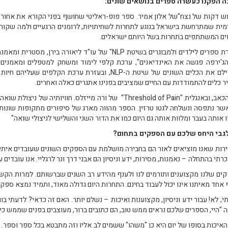
 הפקנו כעשרה ספרים בנושאים שונים:
ש דקות של נצח"של אלון אמיר. ספר פופ-ראליטי שחושף בפני הקורא את אחורי הק
מית שמתרחשת בישראל בנוגע לתחרות לשחיתויות, לרומנים הרגעיים ולמה שקורה ב
ים המשתתפים בתחרות בשל היותם ישראלים.
"סדרת ספרים לילדים ולמבוגרים בשיטת NLP" של עו"ד ליא
ג'ירפה פגשה את האינדיאנים", ערכת קלפי לימוד ומשחק למטפלים ומאמנים. 
מטפילם את הכלים השונים של שיטת ה-NLP, ובעזרת ערכ
ר כלים להתמודדות עם החיים שמציבים בפנינו אתגרים כאלה ואחרים.
סף הכאב, ובאנגלית "Threshold of Pain" של ורה מייזלס. 
שר נתפסה ונשלחה לגטו טרזין. הספר מהווה מארג של סיפורים מתקופות שונות 
ו אותה בעבר ומלוות אותה גם היום כמו את הדור השני והשלישי לניצולי שואה"
גבי היחס שלכם עם הספקים בתחום?
ירות שאנו מוציאים לאור הם בחבירה מושלמת עם הספקים השונים שעובדים איתי
רתי בהתחלה – נאמנות, מסירות, ידע וניסיון הם אבני דרך ונר לרגליי. אנו עובדים
ים שלנו מקצוענים ותורמים לנו ולענף מהידע רב השנים שברשותם. למרות הקשיים
אחד מאיתנו אינו יכול לעבוד בחינם. התחרות היום גדולה מאוד, ותמיד נמצא ספק
י, לא! עבור ידע וניסיון, מקצוענות ואיכות – נשלם יותר. האם זה כדאי? לדעתי 
ה "היי, הספרים שלכם נראים ממש טוב, הם כתובים ברור, מעוצבים בפנים שממש כי
 האיכות בסופו של יום היא כן "משהו" ששמים לב אליו וזה מתבטא בכל ספר וספר