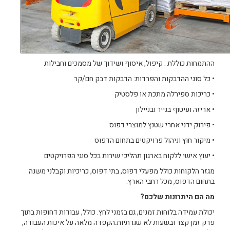
ההתמחות כוללת : קיפול, איסוף ושידוך של מסמכים וחבילות
• כל סוגי ההדבקות והפרדות: הדבקות דבק חם/קר
• כריכות ספירלה מתכת או פלסטיק
• אריזה ועיטוף בנייר ובניילון
• פירוק ידני אחרי שטנץ למוצרי דפוס
• מיקור חוץ וניהול פרויקטים בתחום הדפוס
• יעוץ אישי ללקוח בארגון תהליכי שירות בכל סוגי הפרויקטים
מגזר הלקוחות כולל מפעלי דפוס, בתי דפוס, כריכיות וקבלני משנה
בתחום הדפוס, מכל רחבי הארץ.
מה הם היתרונות שלכם?
יכולת עמידה בלוחות זמנים, גם בזמני לחץ. כולל, עבודות דחופות בתוך
פרק זמן קצר ובשעות לא שגרתיות.הקפדה מלאה על איכות העבודה,