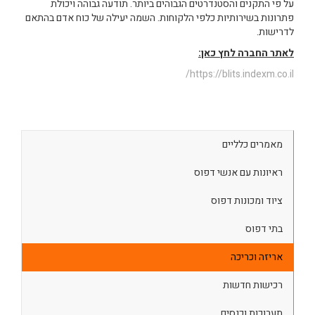
על פי התקנים והסטנדרטים הגבוהים ביותר. תודעה גבוהה ויכולת
פתרונות בשירותיות כלפי הלקוחות. השמה יעילה של כוח אדם בהתאם
לדרישות.
לאתר החברה לחץ כאן:
https://blits.indexm.co.il/
מאמרים כלליים
ראיונות עם אנשי דפוס
ציוד ומכונות דפוס
בתי דפוס
אריזה וכריכה
רכישות חדשות
תערוכות וכנסים